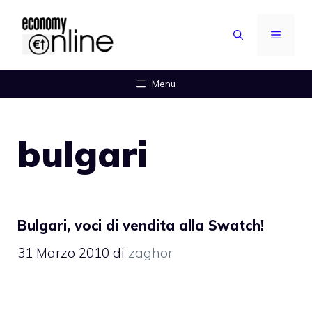
Vai
al
MENU
contenuto
Menu
bulgari
Bulgari, voci di vendita alla Swatch!
31 Marzo 2010
di
zaghor