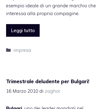
esempio ideale di un grande marchio che
interessa alla propria compagine.
Leggi tutto
Categorie
impresa
Trimestrale deludente per Bulgari!
16 Marzo 2010
di
zaghor
Bulgari
, uno dei leader mondiali nel