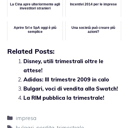
La Cina apre ulteriormente agli
Incentivi 2014 per le imprese
investitori stranieri
Aprire Srl e SpA oggi è più
Una società può creare più
semplice
azioni?
Related Posts:
Disney, utili trimestrali oltre le
attese!
Adidas: III trimestre 2009 in calo
Bulgari, voci di vendita alla Swatch!
La RIM pubblica la trimestrale!
Categorie
impresa
Tag
bulgari
,
perdita
,
trimestrale