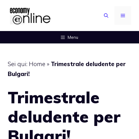
Vai
al
MENU
contenuto
Menu
Sei qui:
Home
»
Trimestrale deludente per
Bulgari!
Trimestrale
deludente per
Bulgari!