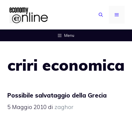
Vai
al
MENU
contenuto
Menu
criri economica
Possibile salvataggio della Grecia
5 Maggio 2010
di
zaghor