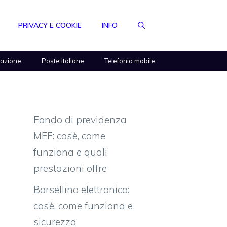
PRIVACY E COOKIE
INFO
razione
Poste italiane
Telefonia mobile
Fondo di previdenza
MEF: cos’è, come
funziona e quali
prestazioni offre
Borsellino elettronico:
cos’è, come funziona e
sicurezza