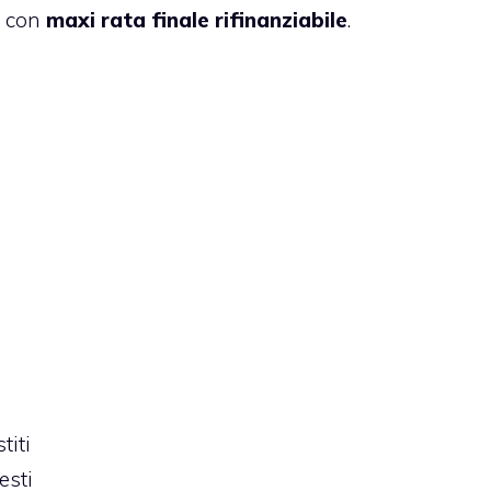
o con
maxi rata finale rifinanziabile
.
titi
esti