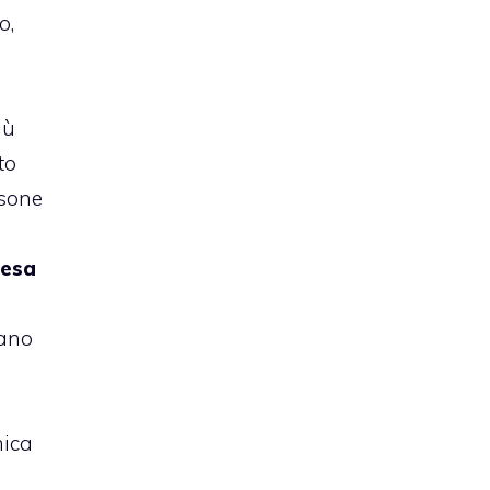
o,
iù
to
rsone
pesa
nano
mica