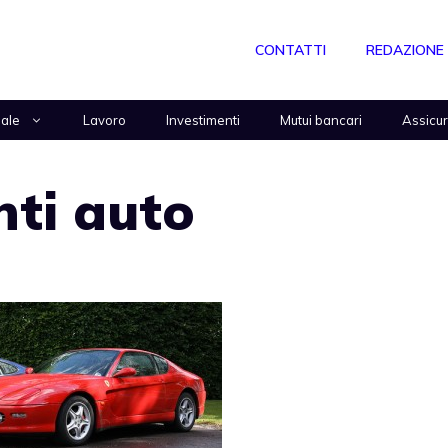
CONTATTI
REDAZIONE
nale
Lavoro
Investimenti
Mutui bancari
Assicu
nti auto