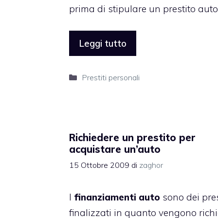
prima di stipulare un prestito aut
Leggi tutto
Categorie
Prestiti personali
Richiedere un prestito per
acquistare un’auto
15 Ottobre 2009
di
zaghor
I
finanziamenti auto
sono dei pres
finalizzati in quanto vengono richi