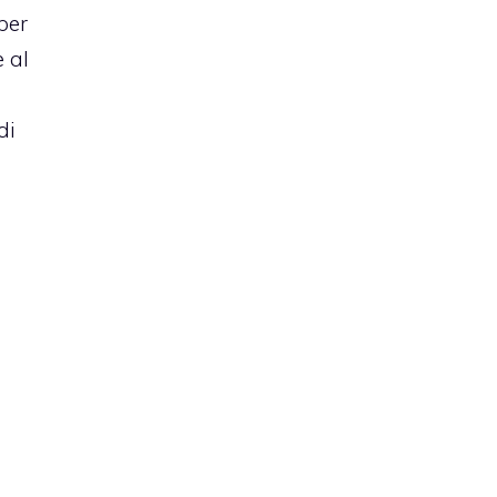
per
 al
di