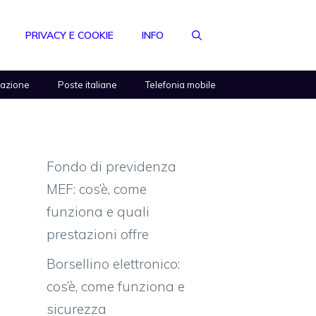
PRIVACY E COOKIE
INFO
razione
Poste italiane
Telefonia mobile
Fondo di previdenza
MEF: cos’è, come
funziona e quali
prestazioni offre
Borsellino elettronico:
cos’è, come funziona e
sicurezza