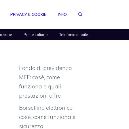
PRIVACY E COOKIE
INFO
razione
Poste italiane
Telefonia mobile
Fondo di previdenza
MEF: cos’è, come
funziona e quali
prestazioni offre
Borsellino elettronico:
cos’è, come funziona e
sicurezza