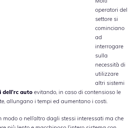
Molti
operatori del
settore si
cominciano
ad
interrogare
sulla
necessità di
utilizzare
altri sistemi
 dell’rc auto
evitando, in caso di contensioso le
nte, allungano i tempi ed aumentano i costi.
 modo o nell’altro dagli stessi interessati ma che
re più lento e macchinoso l’intero sistema con