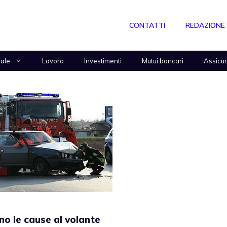
CONTATTI
REDAZIONE
nale
Lavoro
Investimenti
Mutui bancari
Assicu
o le cause al volante