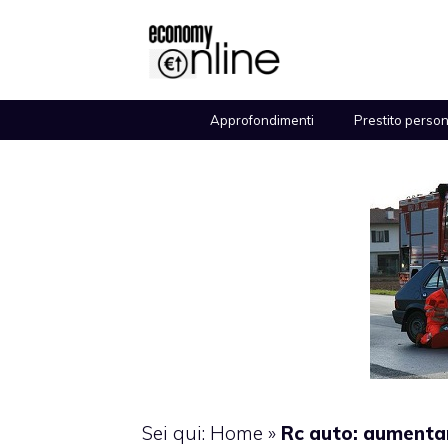
Vai
al
contenuto
Approfondimenti
Prestito perso
Sei qui:
Home
»
Rc auto: aumentan