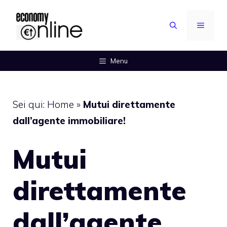
Vai
al
MENU
contenuto
Menu
Sei qui:
Home
»
Mutui direttamente
dall’agente immobiliare!
Mutui
direttamente
dall’agente