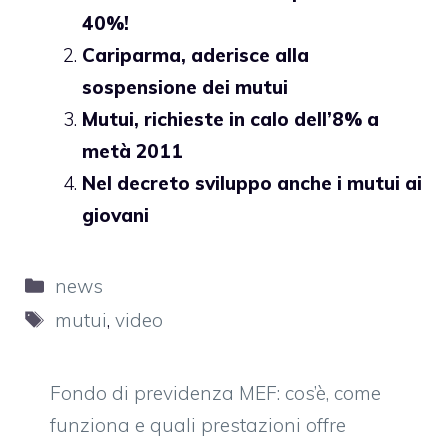
40%!
Cariparma, aderisce alla
sospensione dei mutui
Mutui, richieste in calo dell’8% a
metà 2011
Nel decreto sviluppo anche i mutui ai
giovani
Categorie
news
Tag
mutui
,
video
Fondo di previdenza MEF: cos’è, come
funziona e quali prestazioni offre