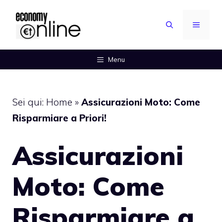
Vai
al
MENU
contenuto
Menu
Sei qui:
Home
»
Assicurazioni Moto: Come
Risparmiare a Priori!
Assicurazioni
Moto: Come
Risparmiare a