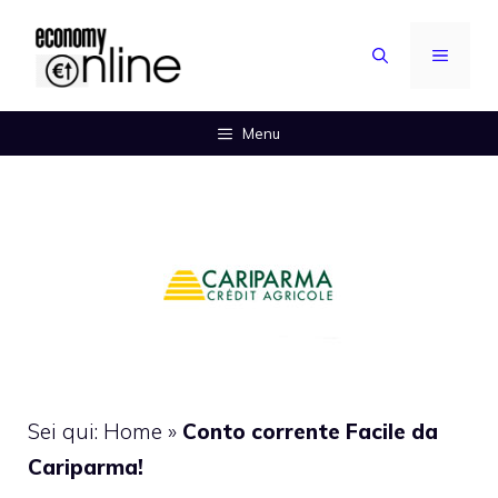
Vai
al
MENU
contenuto
Menu
Sei qui:
Home
»
Conto corrente Facile da
Cariparma!