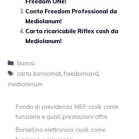
Freedom ONe!
Conto Freedom Professional da
Mediolanum!
Carta ricaricabile Riflex cash da
Mediolanum!
Categorie
banca
Tag
carta bancomat
,
freedomcard
,
mediolanum
Fondo di previdenza MEF: cos’è, come
funziona e quali prestazioni offre
Borsellino elettronico: cos’è, come