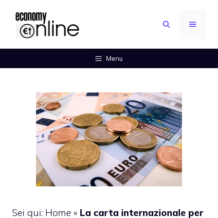
Vai
al
MENU
contenuto
Menu
Sei qui:
Home
»
La carta internazionale per