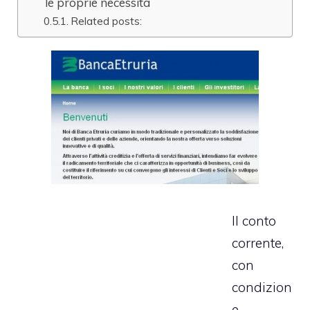
le proprie necessità
Related posts:
Il conto
corrente,
con
condizion
e