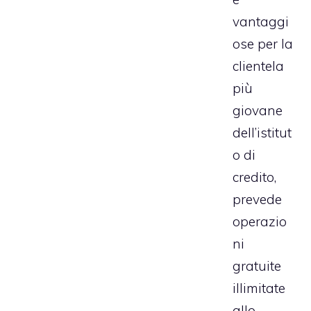
vantaggi
ose per la
clientela
più
giovane
dell’istitut
o di
credito,
prevede
operazio
ni
gratuite
illimitate
allo