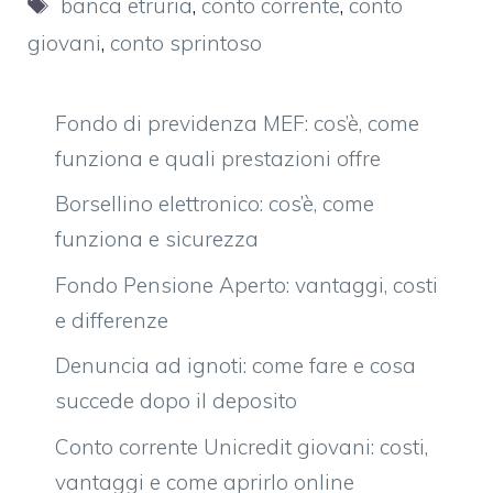
Tag
banca etruria
,
conto corrente
,
conto
giovani
,
conto sprintoso
Fondo di previdenza MEF: cos’è, come
funziona e quali prestazioni offre
Borsellino elettronico: cos’è, come
funziona e sicurezza
Fondo Pensione Aperto: vantaggi, costi
e differenze
Denuncia ad ignoti: come fare e cosa
succede dopo il deposito
Conto corrente Unicredit giovani: costi,
vantaggi e come aprirlo online