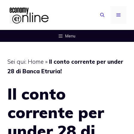
Vai
al
MENU
contenuto
Menu
Sei qui:
Home
»
Il conto corrente per under
28 di Banca Etruria!
Il conto
corrente per
under 28 di