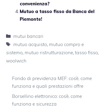
convenienza?
Mutuo a tasso fisso da Banca del
Piemonte!
Categorie
mutui bancari
Tag
mutuo acquisto
,
mutuo compro e
sistemo
,
mutuo ristrutturazione
,
tasso fisso
,
woolwich
Fondo di previdenza MEF: cos’è, come
funziona e quali prestazioni offre
Borsellino elettronico: cos’è, come
funziona e sicurezza