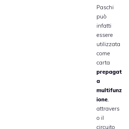
Paschi
può
infatti
essere
utilizzata
come
carta
prepagat
a
multifunz
ione
,
attravers
o il
circuito