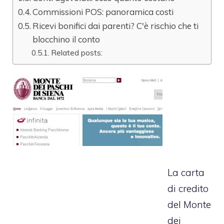
Commissioni POS: panoramica costi
Ricevi bonifici dai parenti? C'è rischio che ti
blocchino il conto
Related posts:
La
carta
di credito
del Monte
dei