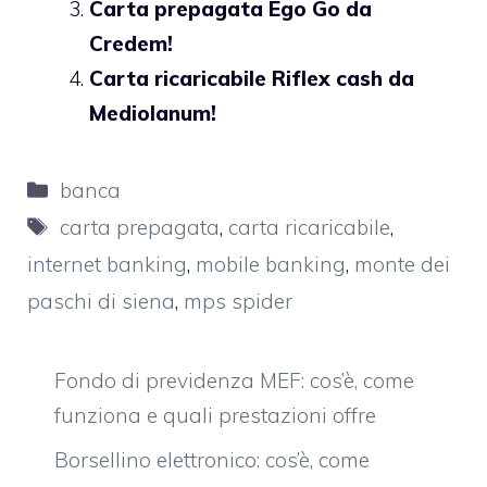
Carta prepagata Ego Go da
Credem!
Carta ricaricabile Riflex cash da
Mediolanum!
Categorie
banca
Tag
carta prepagata
,
carta ricaricabile
,
internet banking
,
mobile banking
,
monte dei
paschi di siena
,
mps spider
Fondo di previdenza MEF: cos’è, come
funziona e quali prestazioni offre
Borsellino elettronico: cos’è, come