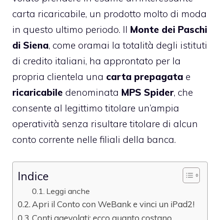
carta ricaricabile, un prodotto molto di moda
in questo ultimo periodo. Il
Monte dei Paschi
di Siena
, come oramai la totalità degli istituti
di credito italiani, ha approntato per la
propria clientela una
carta prepagata
e
ricaricabile
denominata
MPS Spider
, che
consente al legittimo titolare un’ampia
operatività senza risultare titolare di alcun
conto corrente nelle filiali della banca.
Indice
Leggi anche
Apri il Conto con WeBank e vinci un iPad2!
Conti agevolati: ecco quanto costano