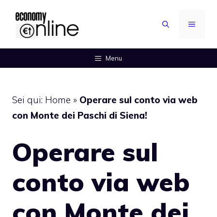
Vai
al
MENU
contenuto
Menu
Sei qui:
Home
»
Operare sul conto via web
con Monte dei Paschi di Siena!
Operare sul
conto via web
con Monte dei