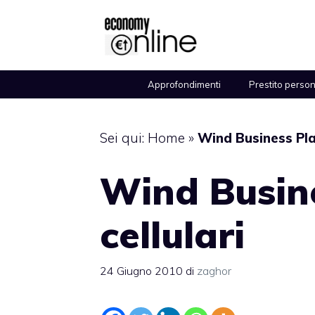
Vai
al
contenuto
Approfondimenti
Prestito perso
Sei qui:
Home
»
Wind Business Plan
Wind Busin
cellulari
24 Giugno 2010
di
zaghor