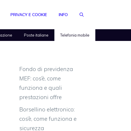
PRIVACY E COOKIE
INFO
razione
Poste italiane
Telefonia mobile
Fondo di previdenza
MEF: cos’è, come
funziona e quali
prestazioni offre
Borsellino elettronico:
cos’è, come funziona e
sicurezza