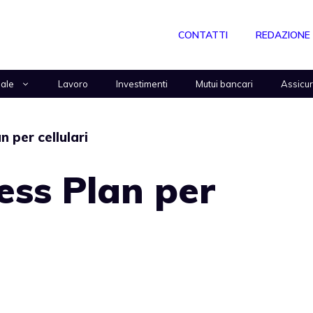
CONTATTI
REDAZIONE
nale
Lavoro
Investimenti
Mutui bancari
Assicu
 per cellulari
ess Plan per