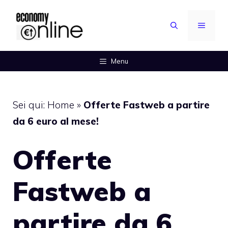
Vai
al
MENU
contenuto
Menu
Sei qui:
Home
»
Offerte Fastweb a partire
da 6 euro al mese!
Offerte
Fastweb a
partire da 6