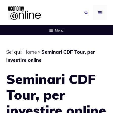
Vai
al
MENU
contenuto
Menu
Sei qui:
Home
»
Seminari CDF Tour, per
investire online
Seminari CDF
Tour, per
investire online