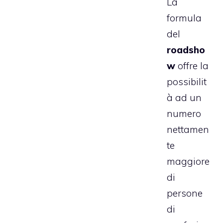
La
formula
del
roadsho
w
offre la
possibilit
à ad un
numero
nettamen
te
maggiore
di
persone
di