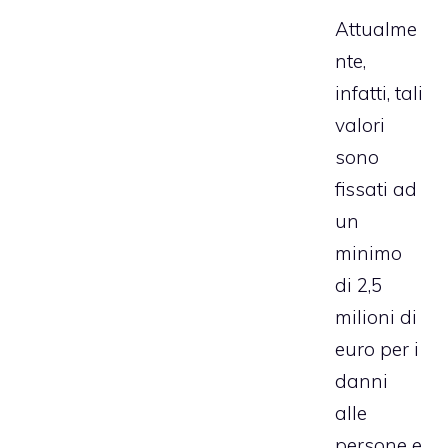
Attualme
nte,
infatti, tali
valori
sono
fissati ad
un
minimo
di 2,5
milioni di
euro per i
danni
alle
persone e