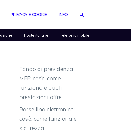
PRIVACY E COOKIE
INFO
razione
Poste italiane
Telefonia mobile
Fondo di previdenza
MEF: cos’è, come
funziona e quali
prestazioni offre
Borsellino elettronico:
cos’è, come funziona e
sicurezza