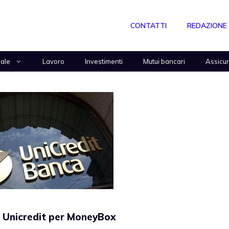
CONTATTI
REDAZIONE
nale
Lavoro
Investimenti
Mutui bancari
Assicu
 Unicredit per MoneyBox