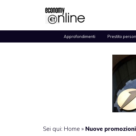
Vai
al
contenuto
Approfondimenti
Prestito perso
Sei qui:
Home
»
Nuove promozioni