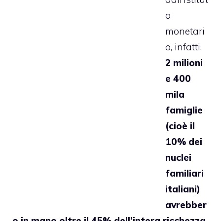
o
monetari
o, infatti,
2 milioni
e 400
mila
famiglie
(cioè il
10% dei
nuclei
familiari
italiani)
avrebber
o in mano oltre il 45% dell’intera ricchezza