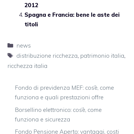
2012
Spagna e Francia: bene le aste dei
titoli
Categorie
news
Tag
distribuzione ricchezza
,
patrimonio italia
,
ricchezza italia
Fondo di previdenza MEF: cos’è, come
funziona e quali prestazioni offre
Borsellino elettronico: cos’è, come
funziona e sicurezza
Fondo Pensione Aperto: vantaggi, costi