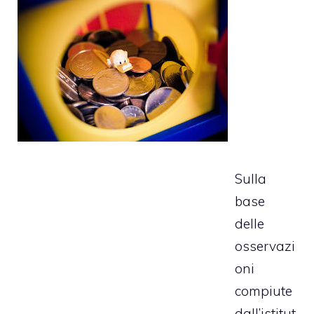
Sulla
base
delle
osservazi
oni
compiute
dall’istitut