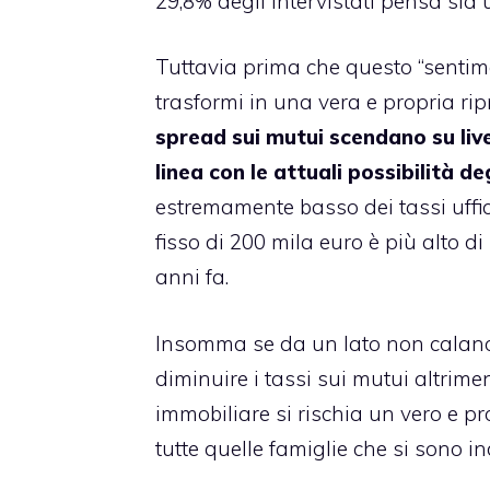
29,8% degli intervistati pensa si
Tuttavia prima che questo “sentimen
trasformi in una vera e propria ri
spread sui mutui scendano su livel
linea con le attuali possibilità deg
estremamente basso dei tassi uffici
fisso di 200 mila euro è più alto 
anni fa.
Insomma se da un lato non calano 
diminuire i tassi sui mutui altrime
immobiliare si rischia un vero e p
tutte quelle famiglie che si sono i