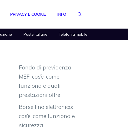
PRIVACY E COOKIE
INFO
razione
Poste italiane
Telefonia mobile
Fondo di previdenza
MEF: cos’è, come
funziona e quali
prestazioni offre
Borsellino elettronico:
cos’è, come funziona e
sicurezza