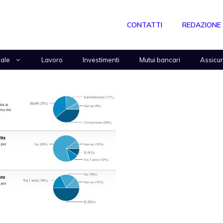
CONTATTI
REDAZIONE
nale
Lavoro
Investimenti
Mutui bancari
Assicu