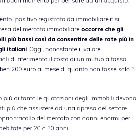
a un buon momento per pensare ad un acquisto.
to” positivo registrato da immobiliare.it si
presa del mercato immobiliare
occorre che gli
li più bassi così da consentire delle rate più in
li italiani
. Oggi, nonostante il valore
ali di riferimento il costo di un mutuo a tasso
di ben 200 euro al mese di quanto non fosse solo 3
più di tanto le quotazioni degli immobili devono
nti più che assistere ad una ripresa del settore
roprio tracollo del mercato con danni enormi per
ndebitate per 20 o 30 anni.