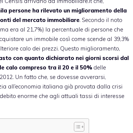
del Censis arrivano da Immobiliare.it che,
ila persone ha rilevato un miglioramento della
ronti del mercato immobiliare
. Secondo il noto
ima era al 21,7%) la percentuale di persone che
acquistare un immobile così come scende al 39,3%
lteriore calo dei prezzi. Questo miglioramento,
asto con quanto dichiarato nei giorni scorsi dal
le calo compreso tra il 20 e il 50%
delle
2012. Un fatto che, se dovesse avverarsi,
zia all’economia italiana già provata dalla crisi
ebito enorme che agli attuali tassi di interesse