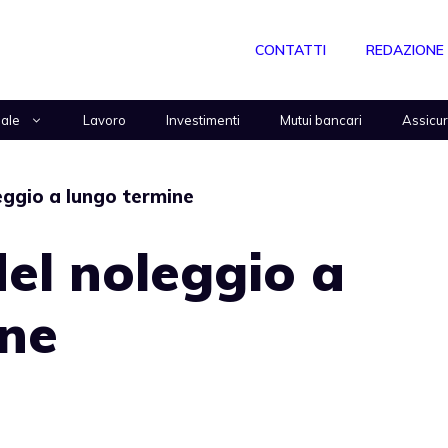
CONTATTI
REDAZIONE
nale
Lavoro
Investimenti
Mutui bancari
Assicu
eggio a lungo termine
del noleggio a
ine