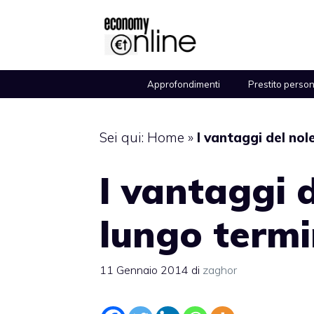
Vai
al
contenuto
Approfondimenti
Prestito perso
Sei qui:
Home
»
I vantaggi del nol
I vantaggi 
lungo term
11 Gennaio 2014
di
zaghor