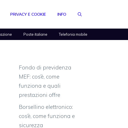
PRIVACY E COOKIE
INFO
razione
Poste italiane
Telefonia mobile
Fondo di previdenza
MEF: cos’è, come
funziona e quali
prestazioni offre
Borsellino elettronico:
cos’è, come funziona e
sicurezza