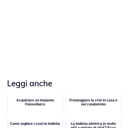
Leggi anche
Acquistare un Impianto
Fronteggiare la crisi in casa e
Fotovoltaico
nel condominio
Come tagliare i costi in bolletta
La bolletta elettrica (e molto
più) a portata di click? Ecco