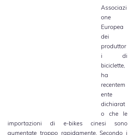
Associazi
one
Europea
dei
produttor
i di
biciclette,
ha
recentem
ente
dichiarat
o che le
importazioni di e-bikes cinesi sono
aumentate troppo rapidamente. Secondo i