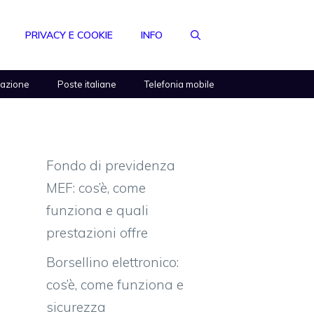
PRIVACY E COOKIE
INFO
razione
Poste italiane
Telefonia mobile
Fondo di previdenza
MEF: cos’è, come
funziona e quali
prestazioni offre
Borsellino elettronico:
cos’è, come funziona e
sicurezza