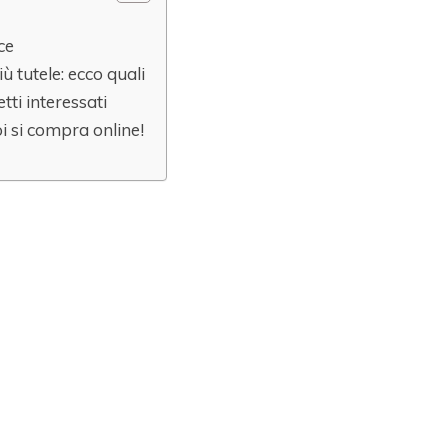
ce
iù tutele: ecco quali
ti interessati
oi si compra online!