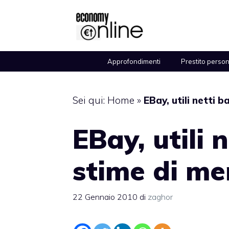
Vai
al
contenuto
Approfondimenti
Prestito perso
Sei qui:
Home
»
EBay, utili netti 
EBay, utili 
stime di me
22 Gennaio 2010
di
zaghor