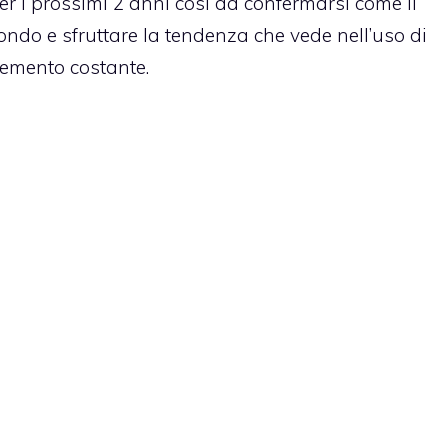
er i prossimi 2 anni così da confermarsi come il
ndo e sfruttare la tendenza che vede nell’uso di
cremento costante.