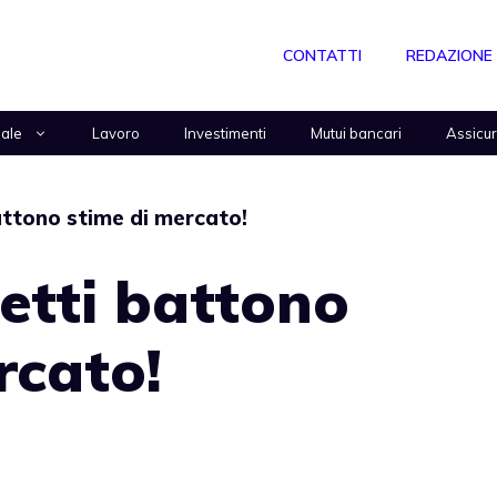
CONTATTI
REDAZIONE
nale
Lavoro
Investimenti
Mutui bancari
Assicu
battono stime di mercato!
netti battono
rcato!