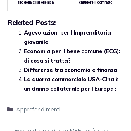
filo della crisi ellenica
chiudere il contratto
Related Posts:
Agevolazioni per l’Imprenditoria
giovanile
Economia per il bene comune (ECG):
di cosa si tratta?
Differenze tra economia e finanza
La guerra commerciale USA-Cina è
un danno collaterale per l’Europa?
Categorie
Approfondimenti
Fondo di previdenza MEF: cos’è, come