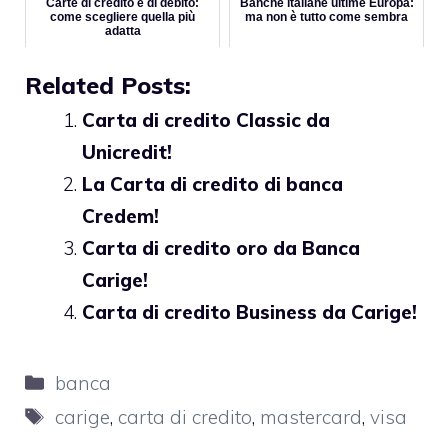
Carte di credito e di debito:
Banche italiane ultime Europa:
come scegliere quella più
ma non è tutto come sembra
adatta
Related Posts:
Carta di credito Classic da
Unicredit!
La Carta di credito di banca
Credem!
Carta di credito oro da Banca
Carige!
Carta di credito Business da Carige!
Categorie
banca
Tag
carige
,
carta di credito
,
mastercard
,
visa