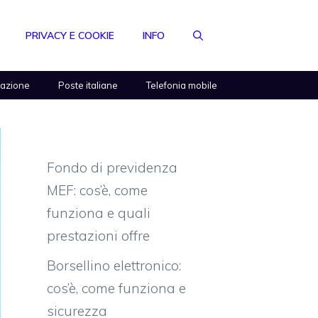
PRIVACY E COOKIE
INFO
razione
Poste italiane
Telefonia mobile
Fondo di previdenza
MEF: cos’è, come
funziona e quali
prestazioni offre
Borsellino elettronico:
cos’è, come funziona e
sicurezza