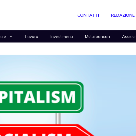
CONTATTI
REDAZIONE
nale
Lavoro
Investimenti
Mutui bancari
Assicu