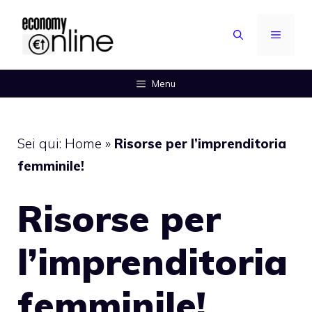
Vai
al
MENU
contenuto
Menu
Sei qui:
Home
»
Risorse per l’imprenditoria
femminile!
Risorse per
l’imprenditoria
femminile!