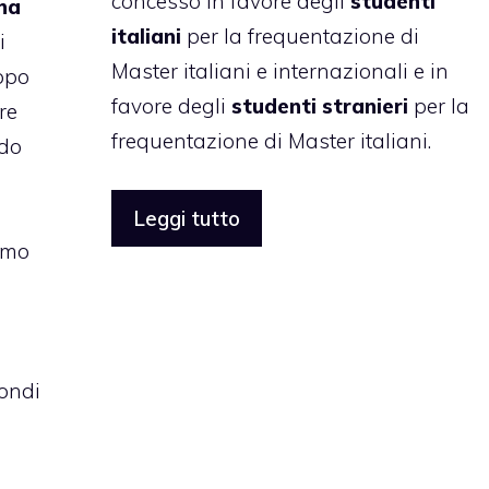
concesso in favore degli
studenti
na
italiani
per la frequentazione di
i
Master italiani e internazionali e in
uppo
favore degli
studenti stranieri
per la
re
frequentazione di Master italiani.
ndo
Leggi tutto
smo
fondi