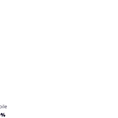
ile
60%