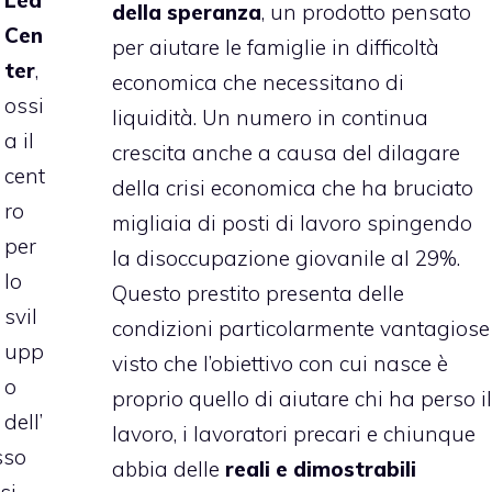
della speranza
, un prodotto pensato
Cen
per aiutare le
famiglie in difficoltà
ter
,
economica
che necessitano di
ossi
liquidità. Un numero in continua
a il
crescita anche a causa del dilagare
cent
della crisi economica che ha bruciato
ro
migliaia di posti di lavoro spingendo
per
la disoccupazione giovanile al 29%.
lo
Questo prestito presenta delle
svil
condizioni particolarmente vantagiose
upp
visto che l’obiettivo con cui nasce è
o
proprio quello di aiutare chi ha perso il
dell’
lavoro, i lavoratori precari e chiunque
sso
abbia delle
reali e dimostrabili
si