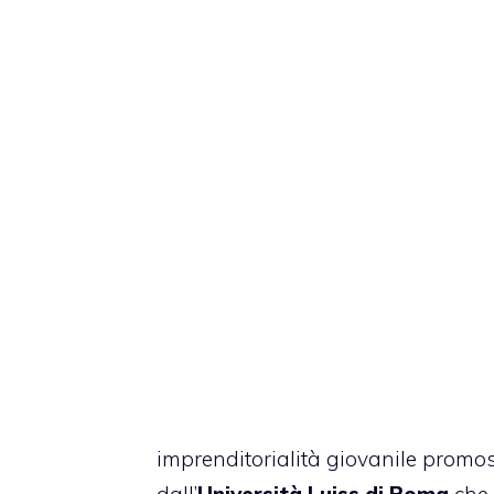
imprenditorialità giovanile promo
dall’
Università Luiss di Roma
che 