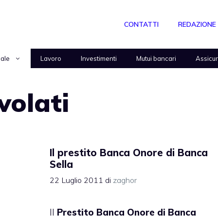
CONTATTI
REDAZIONE
nale
Lavoro
Investimenti
Mutui bancari
Assicu
volati
Il prestito Banca Onore di Banca
Sella
22 Luglio 2011
di
zaghor
Il
Prestito Banca Onore di Banca