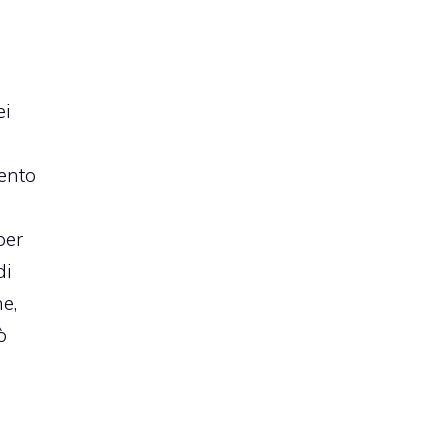
ei
ento
per
di
e,
ò