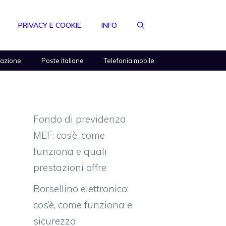
PRIVACY E COOKIE
INFO
razione
Poste italiane
Telefonia mobile
Fondo di previdenza
MEF: cos’è, come
funziona e quali
prestazioni offre
Borsellino elettronico:
cos’è, come funziona e
sicurezza