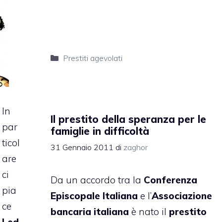
Categorie
Prestiti agevolati
In
Il prestito della speranza per le
par
famiglie in difficoltà
ticol
31 Gennaio 2011
di
zaghor
are
ci
Da un accordo tra la
Conferenza
pia
Episcopale Italiana
e l’
Associazione
ce
bancaria italiana
è nato il
prestito
Led