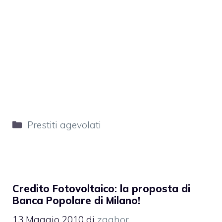
Categorie
Prestiti agevolati
Credito Fotovoltaico: la proposta di
Banca Popolare di Milano!
13 Maggio 2010
di
zaghor