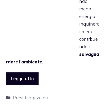
ndo
meno
energia
inquinera
i meno
contrbue
ndo a
salvagua
rdare l’ambiente
.
Leggi tutto
Categorie
Prestiti agevolati