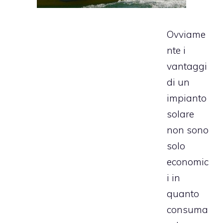
Ovviame
nte i
vantaggi
di un
impianto
solare
non sono
solo
economic
i in
quanto
consuma