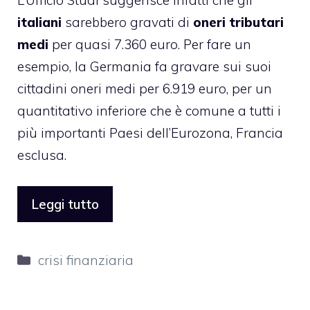
L’Ufficio Studi suggerisce infatti che gli
italiani
sarebbero gravati di
oneri tributari
medi
per quasi 7.360 euro. Per fare un
esempio, la Germania fa gravare sui suoi
cittadini oneri medi per 6.919 euro, per un
quantitativo inferiore che è comune a tutti i
più importanti Paesi dell’Eurozona, Francia
esclusa.
Leggi tutto
Categorie
crisi finanziaria