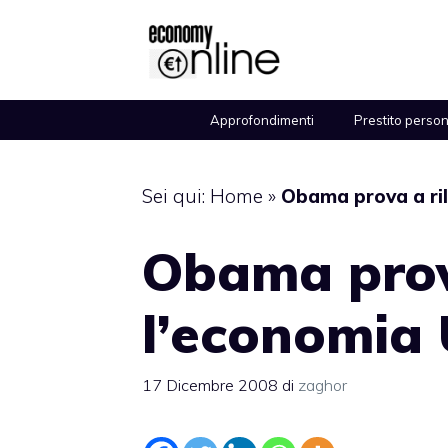
Vai
al
contenuto
Approfondimenti
Prestito perso
Sei qui:
Home
»
Obama prova a ri
Obama prov
l’economia
17 Dicembre 2008
di
zaghor