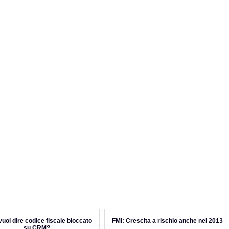
uol dire codice fiscale bloccato
FMI: Crescita a rischio anche nel 2013
su CRM?