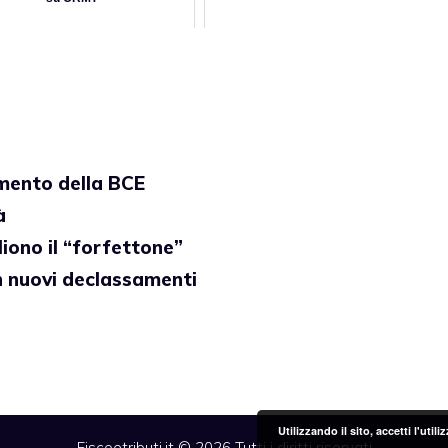
imento della BCE
à
iono il “forfettone”
n nuovi declassamenti
Utilizzando il sito, accetti l'uti
Fiscoetributi.it © 2026 Tutti i diritti riservati