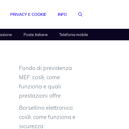
PRIVACY E COOKIE
INFO
razione
Poste italiane
Telefonia mobile
Fondo di previdenza
MEF: cos’è, come
funziona e quali
prestazioni offre
Borsellino elettronico:
cos’è, come funziona e
sicurezza