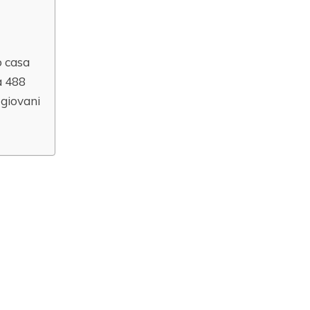
o casa
a 488
 giovani