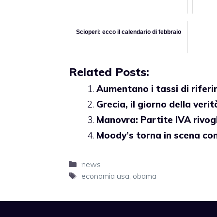
Scioperi: ecco il calendario di febbraio
Related Posts:
Aumentano i tassi di rifer
Grecia, il giorno della verit
Manovra: Partite IVA rivogl
Moody’s torna in scena co
Categorie
news
Tag
economia usa
,
obama