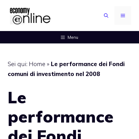
Vai
al
MENU
contenuto
Menu
Sei qui:
Home
»
Le performance dei Fondi
comuni di investimento nel 2008
Le
performance
dei Fondi