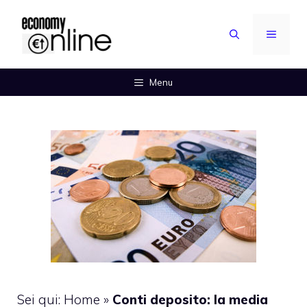
Vai
al
MENU
contenuto
Menu
Sei qui:
Home
»
Conti deposito: la media