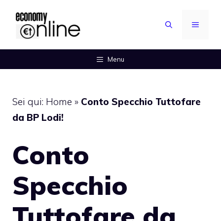
Vai
al
MENU
contenuto
Menu
Sei qui:
Home
»
Conto Specchio Tuttofare
da BP Lodi!
Conto
Specchio
Tuttofare da