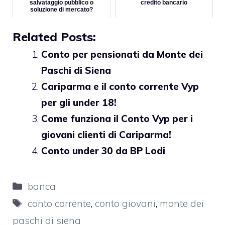
salvataggio pubblico o
credito bancario
soluzione di mercato?
Related Posts:
Conto per pensionati da Monte dei
Paschi di Siena
Cariparma e il conto corrente Vyp
per gli under 18!
Come funziona il Conto Vyp per i
giovani clienti di Cariparma!
Conto under 30 da BP Lodi
Categorie
banca
Tag
conto corrente
,
conto giovani
,
monte dei
paschi di siena