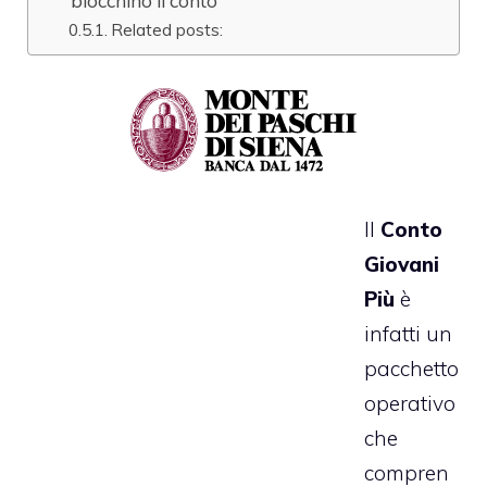
blocchino il conto
Related posts:
Il
Conto
Giovani
Più
è
infatti un
pacchetto
operativo
che
compren