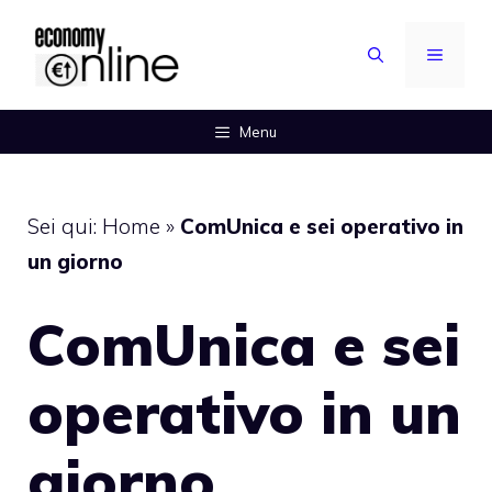
Vai
al
MENU
contenuto
Menu
Sei qui:
Home
»
ComUnica e sei operativo in
un giorno
ComUnica e sei
operativo in un
giorno