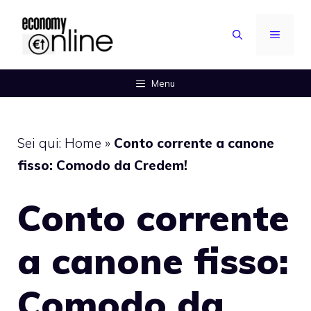
Vai
al
MENU
contenuto
Menu
Sei qui:
Home
»
Conto corrente a canone
fisso: Comodo da Credem!
Conto corrente
a canone fisso:
Comodo da