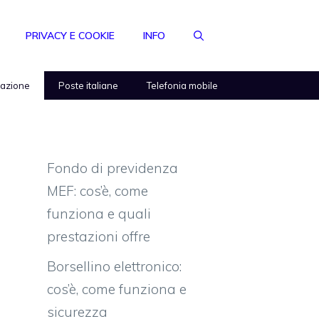
PRIVACY E COOKIE
INFO
razione
Poste italiane
Telefonia mobile
Fondo di previdenza
MEF: cos’è, come
funziona e quali
prestazioni offre
Borsellino elettronico:
cos’è, come funziona e
sicurezza