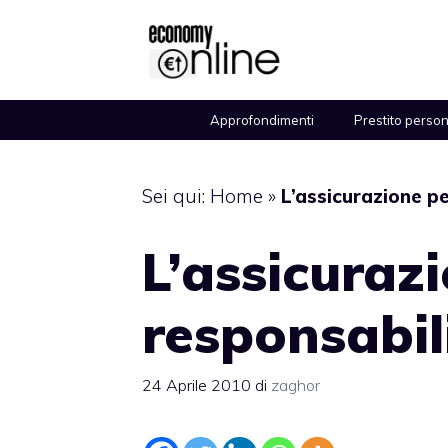
Vai
al
contenuto
Approfondimenti
Prestito perso
Sei qui:
Home
»
L’assicurazione pe
L’assicuraz
responsabili
24 Aprile 2010
di
zaghor