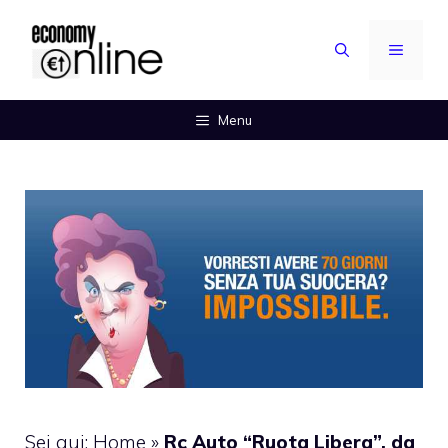
Vai
al
MENU
contenuto
Menu
Sei qui:
Home
»
Rc Auto “Ruota Libera”, da