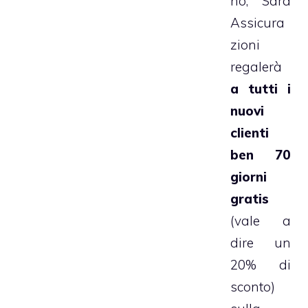
no, Sara
Assicura
zioni
regalerà
a tutti i
nuovi
clienti
ben
70
giorni
gratis
(vale a
dire un
20% di
sconto)