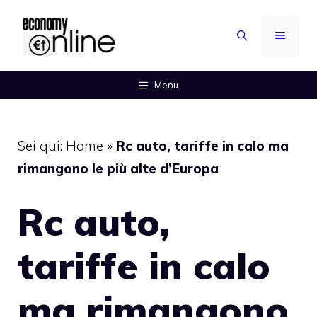
Vai
al
MENU
contenuto
Menu
Sei qui:
Home
»
Rc auto, tariffe in calo ma
rimangono le più alte d’Europa
Rc auto,
tariffe in calo
ma rimangono