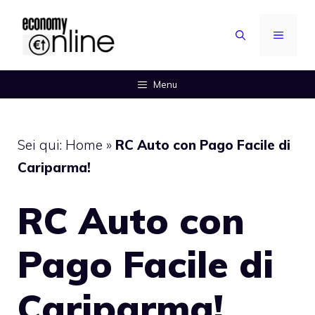
Vai
al
MENU
contenuto
Menu
Sei qui:
Home
»
RC Auto con Pago Facile di
Cariparma!
RC Auto con
Pago Facile di
Cariparma!