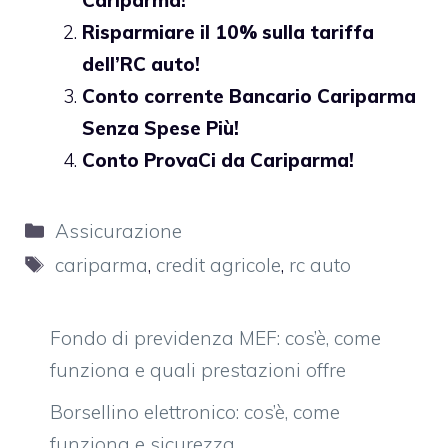
Cariparma!
Risparmiare il 10% sulla tariffa
dell’RC auto!
Conto corrente Bancario Cariparma
Senza Spese Più!
Conto ProvaCi da Cariparma!
Categorie
Assicurazione
Tag
cariparma
,
credit agricole
,
rc auto
Fondo di previdenza MEF: cos’è, come
funziona e quali prestazioni offre
Borsellino elettronico: cos’è, come
funziona e sicurezza