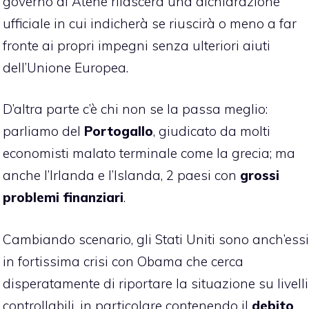
governo di Atene rilascerà una dichiarazione
ufficiale in cui indicherà se riuscirà o meno a far
fronte ai propri impegni senza ulteriori aiuti
dell’Unione Europea.
D’altra parte c’è chi non se la passa meglio:
parliamo del
Portogallo
, giudicato da molti
economisti malato terminale come la grecia; ma
anche l’Irlanda e l’Islanda, 2 paesi con
grossi
problemi finanziari
.
Cambiando scenario, gli Stati Uniti sono anch’essi
in fortissima crisi con Obama che cerca
disperatamente di riportare la situazione su livelli
controllabili, in particolare contenendo il
debito