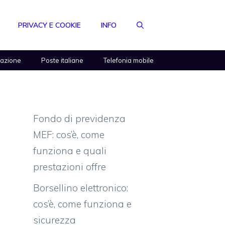
PRIVACY E COOKIE
INFO
razione
Poste italiane
Telefonia mobile
Fondo di previdenza
MEF: cos’è, come
funziona e quali
prestazioni offre
Borsellino elettronico:
cos’è, come funziona e
sicurezza