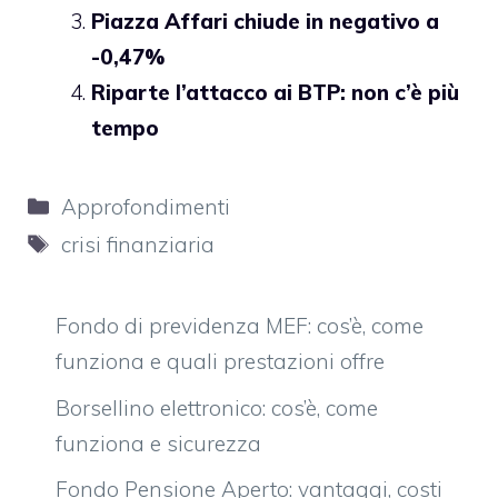
Piazza Affari chiude in negativo a
-0,47%
Riparte l’attacco ai BTP: non c’è più
tempo
Categorie
Approfondimenti
Tag
crisi finanziaria
Fondo di previdenza MEF: cos’è, come
funziona e quali prestazioni offre
Borsellino elettronico: cos’è, come
funziona e sicurezza
Fondo Pensione Aperto: vantaggi, costi