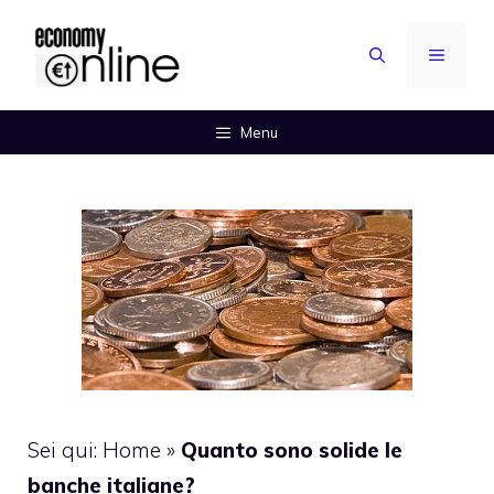
Vai
al
MENU
contenuto
Menu
Sei qui:
Home
»
Quanto sono solide le
banche italiane?