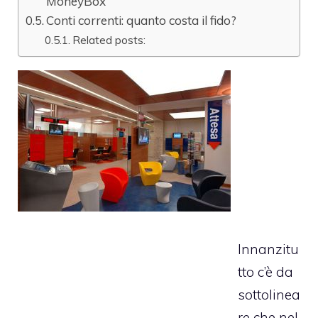
MoneyBox
Conti correnti: quanto costa il fido?
Related posts:
Innanzitu
tto c’è da
sottolinea
re che nel