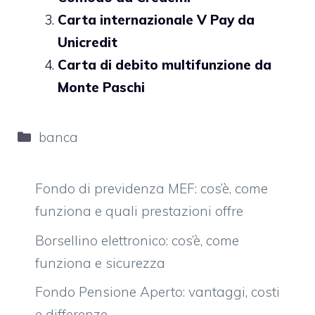
Carta internazionale V Pay da
Unicredit
Carta di debito multifunzione da
Monte Paschi
Categorie
banca
Fondo di previdenza MEF: cos’è, come
funziona e quali prestazioni offre
Borsellino elettronico: cos’è, come
funziona e sicurezza
Fondo Pensione Aperto: vantaggi, costi
e differenze