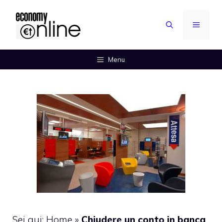
Vai
al
MENU
contenuto
Menu
Sei qui:
Home
»
Chiudere un conto in banca