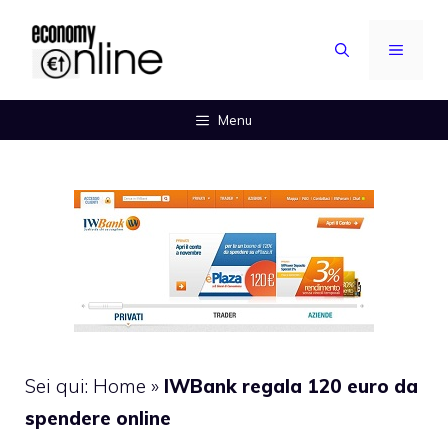
Vai
al
MENU
contenuto
Menu
Sei qui:
Home
»
IWBank regala 120 euro da
spendere online