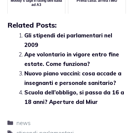
Moody's tagli il rating dell'Italia
Prima casa: arriva l'IMU
ad A3
Related Posts:
Gli stipendi dei parlamentari nel
2009
Ape volontario in vigore entro fine
estate. Come funziona?
Nuovo piano vaccini: cosa accade a
insegnanti e personale sanitario?
Scuola dell’obbligo, si passa da 16 a
18 anni? Aperture dal Miur
Categorie
news
Tag
stipendi parlamentari