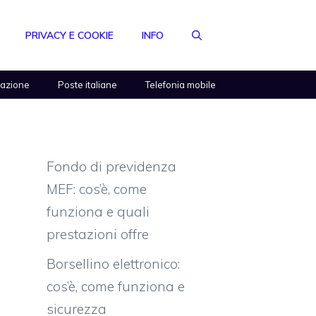
PRIVACY E COOKIE
INFO
razione
Poste italiane
Telefonia mobile
Fondo di previdenza
MEF: cos’è, come
funziona e quali
prestazioni offre
Borsellino elettronico:
cos’è, come funziona e
sicurezza