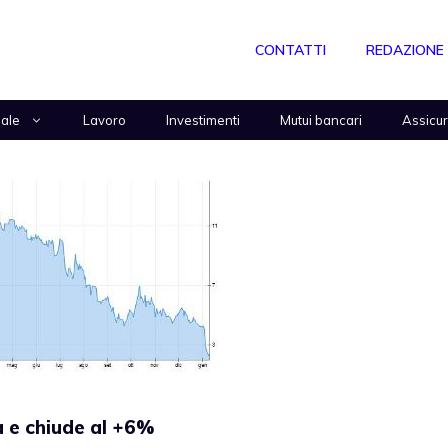
CONTATTI
REDAZIONE
nale
Lavoro
Investimenti
Mutui bancari
Assicu
a e chiude al +6%