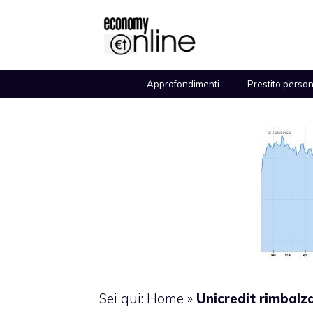
Vai
al
contenuto
Approfondimenti
Prestito perso
Sei qui:
Home
»
Unicredit rimbalz